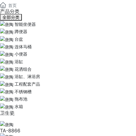
首页
产品分类
全部分类
智能坐便器
蹲便器
台盆
连体马桶
小便器
浴缸
花洒组合
浴缸、淋浴房
工程配套产品
不锈钢槽
拖布池
水箱
卫生瓷
TA-8866