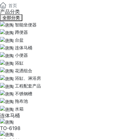
首页
产品分类
全部分类
智能坐便器
蹲便器
台盆
连体马桶
小便器
浴缸
花洒组合
浴缸、淋浴房
工程配套产品
不锈钢槽
拖布池
水箱
连体马桶
TO-6198